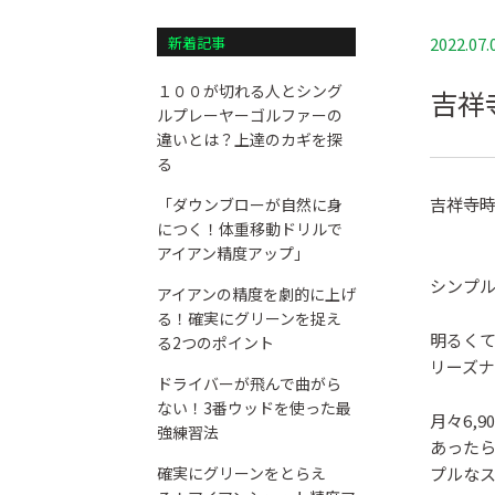
新着記事
2022.07.
１００が切れる人とシング
吉祥
ルプレーヤーゴルファーの
違いとは？上達のカギを探
る
吉祥寺
「ダウンブローが自然に身
につく！体重移動ドリルで
アイアン精度アップ」
シンプ
アイアンの精度を劇的に上げ
る！確実にグリーンを捉え
明るく
る2つのポイント
リーズ
ドライバーが飛んで曲がら
ない！3番ウッドを使った最
月々6,
強練習法
あった
確実にグリーンをとらえ
プルな