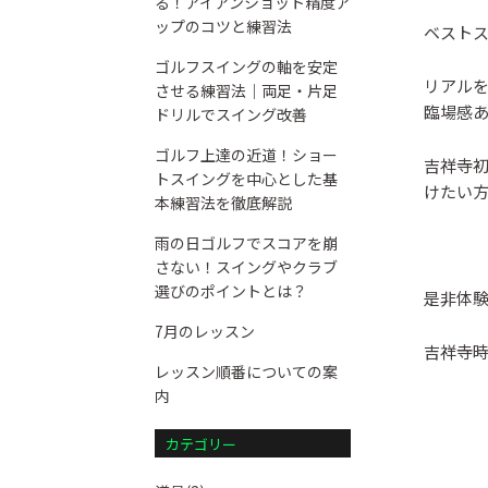
る！アイアンショット精度ア
ップのコツと練習法
ベスト
ゴルフスイングの軸を安定
リアル
させる練習法｜両足・片足
臨場感
ドリルでスイング改善
ゴルフ上達の近道！ショー
吉祥寺
トスイングを中心とした基
けたい
本練習法を徹底解説
雨の日ゴルフでスコアを崩
さない！スイングやクラブ
選びのポイントとは？
是非体
7月のレッスン
吉祥寺
レッスン順番についての案
内
カテゴリー