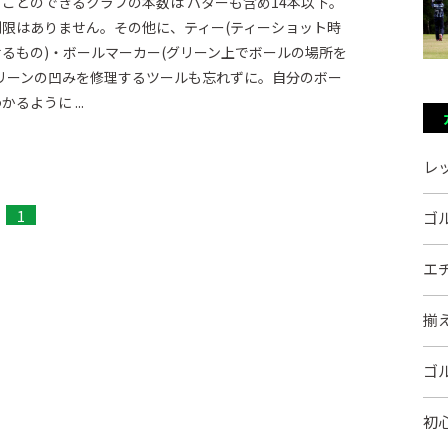
ことのできるクラブの本数は パターも含め14本以下。
限はありません。その他に、ティー(ティーショット時
るもの)・ボールマーカー(グリーン上でボールの場所を
リーンの凹みを修理するツールも忘れずに。自分のボー
るように ...
レ
1
ゴ
エ
揃
ゴ
初