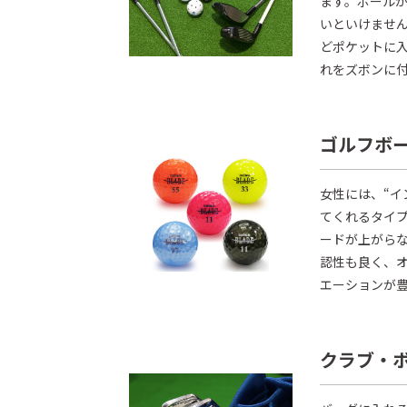
ます。ボール
いといけませ
どポケットに
れをズボンに付け
ゴルフボ
女性には、“
てくれるタイ
ードが上がら
認性も良く、
エーションが
クラブ・