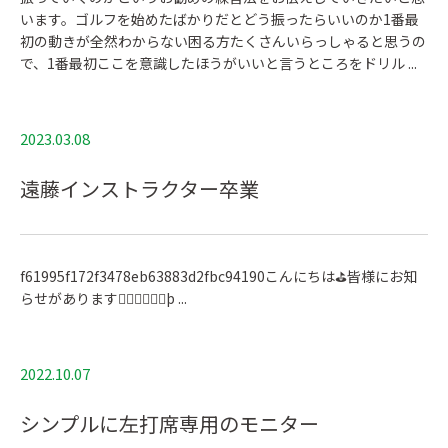
います。ゴルフを始めたばかりだとどう振ったらいいのか1番最
初の動きが全然わからない困る方たくさんいらっしゃると思うの
で、1番最初ここを意識したほうがいいと言うところをドリル ...
2023.03.08
遠藤インストラクター卒業
f61995f172f3478eb63883d2fbc94190こんにちは⛳️皆様にお知
らせがあります🙇🏽‍♀️🙇🏽‍♀þ ...
2022.10.07
シンプルに左打席専用のモニター